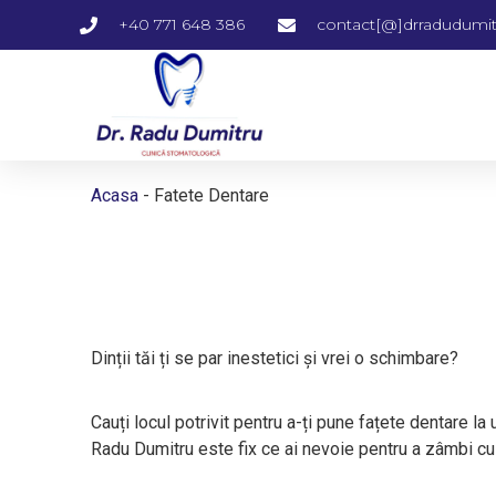
+40 771 648 386
contact[@]drradudumit
Acasa
-
Fatete Dentare
Dinții tăi ți se par inestetici și vrei o schimbare?
Cauți locul potrivit pentru a-ți pune fațete dentare la u
Radu Dumitru este fix ce ai nevoie pentru a zâmbi cu