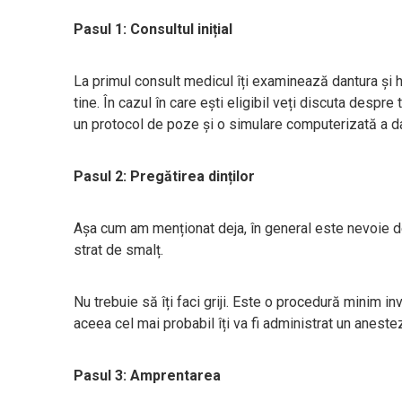
Pasul 1: Consultul inițial
La primul consult medicul îți examinează dantura și 
tine. În cazul în care ești eligibil veți discuta despre 
un protocol de poze și o simulare computerizată a dant
Pasul 2: Pregătirea dinților
Așa cum am menționat deja, în general este nevoie de 
strat de smalț.
Nu trebuie să îți faci griji. Este o procedură minim in
aceea cel mai probabil îți va fi administrat un aneste
Pasul 3: Amprentarea