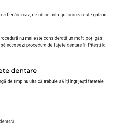
a fiecărui caz, de obicei întregul proces este gata în
 procedură nu mai este considerată un moft, poți găsi
i să accesezi procedura de fațete dentare în Pitești la
tete dentare
ă de timp nu uita că trebuie să îți îngrijești fațetele
 dentară.