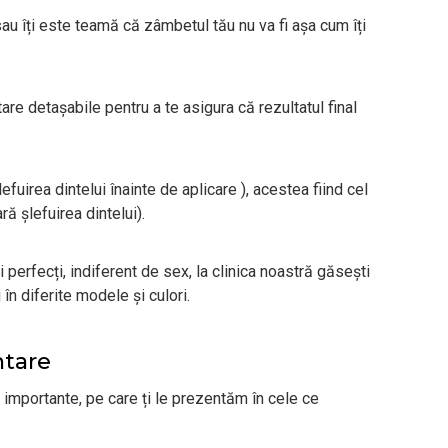
au îți este teamă că zâmbetul tău nu va fi așa cum îți
re detașabile pentru a te asigura că rezultatul final
fuirea dintelui înainte de aplicare ), acestea fiind cel
ă șlefuirea dintelui).
perfecți, indiferent de sex, la clinica noastră găsești
 în diferite modele și culori.
ntare
 importante, pe care ți le prezentăm în cele ce