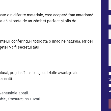
nate din diferite materiale, care acoperă fața anterioară
ea să ai parte de un zâmbet perfect și plin de
telui, conferindu-i totodată o imagine naturală. Iar cel
țete! Va fi secretul tău!
ral, poți lua în calcul și celelalte avantaje ale
ariantă:
t
P
ventualele spații.
iți, fracturați sau uzați.