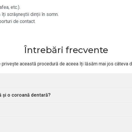
fea, etc.).
ți scrâșneștii dinții în somn.
porturi de contact.
Întrebări frecvente
e privește această procedură de aceea îți lăsăm mai jos câteva di
ră și o coroană dentară?