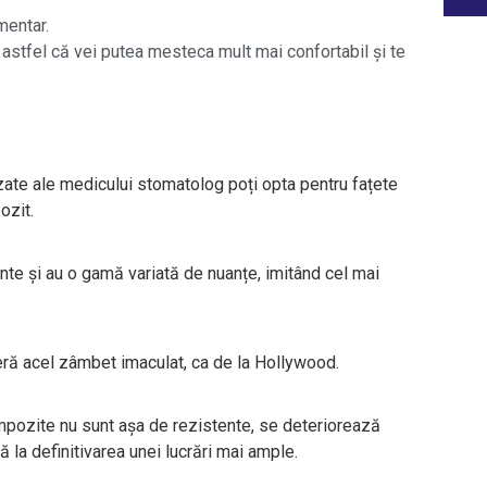
mentar.
 astfel că vei putea mesteca mult mai confortabil și te
lizate ale medicului stomatolog poți opta pentru fațete
ozit.
nte și au o gamă variată de nuanțe, imitând cel mai
feră acel zâmbet imaculat, ca de la Hollywood.
ompozite nu sunt așa de rezistente, se deteriorează
ă la definitivarea unei lucrări mai ample.