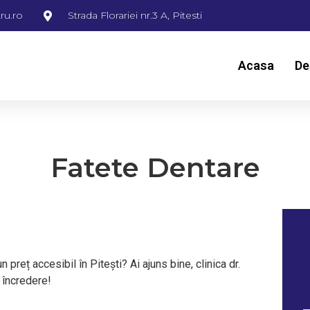
ru.ro
Strada Florariei nr.3 A, Pitesti
Acasa
De
Fatete Dentare
n preț accesibil în Pitești? Ai ajuns bine, clinica dr.
 încredere!