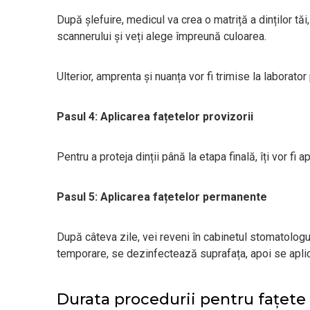
După șlefuire, medicul va crea o matriță a dinților tăi,
scannerului și veți alege împreună culoarea.
Ulterior, amprenta și nuanța vor fi trimise la laborator
Pasul 4: Aplicarea fațetelor provizorii
Pentru a proteja dinții până la etapa finală, îți vor fi 
Pasul 5: Aplicarea fațetelor permanente
După câteva zile, vei reveni în cabinetul stomatolog
temporare, se dezinfectează suprafața, apoi se apl
Durata procedurii pentru fațete d