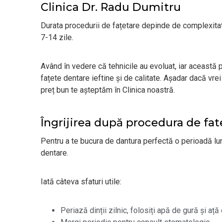
Clinica Dr. Radu Dumitru
Durata procedurii de fațetare depinde de complexitate
7-14 zile.
Având în vedere că tehnicile au evoluat, iar această
fațete dentare ieftine și de calitate. Așadar dacă vre
preț bun te așteptăm în Clinica noastră.
Îngrijirea după procedura de fa
Pentru a te bucura de dantura perfectă o perioadă lung
dentare.
Iată câteva sfaturi utile:
Periază dinții zilnic, folosiți apă de gură și ață