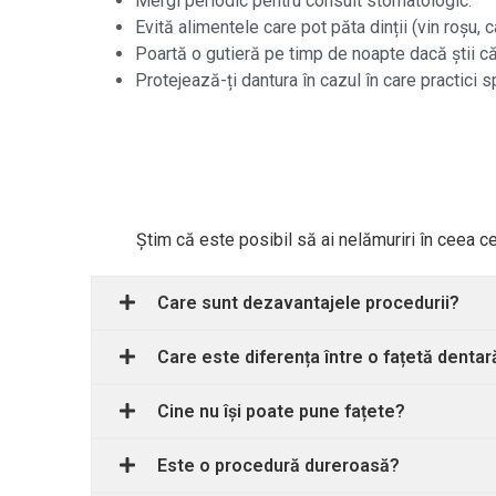
Mergi periodic pentru consult stomatologic.
Evită alimentele care pot păta dinții (vin roșu, ca
Poartă o gutieră pe timp de noapte dacă știi că î
Protejează-ți dantura în cazul în care practici s
Știm că este posibil să ai nelămuriri în ceea c
Care sunt dezavantajele procedurii?
Care este diferența între o fațetă denta
Cine nu își poate pune fațete?
Este o procedură dureroasă?