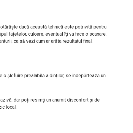
hotărăște dacă această tehnică este potrivită pentru
tipul fațetelor, culoare, eventual îți va face o scanare,
urii, ca să vezi cum ar arăta rezultatul final.
o șlefuire prealabilă a dinților, se îndepărtează un
vazivă, dar poți resimți un anumit disconfort și de
zic local.