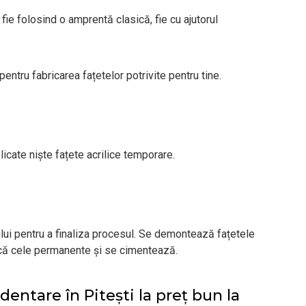
 fie folosind o amprentă clasică, fie cu ajutorul
 pentru fabricarea fațetelor potrivite pentru tine.
aplicate niște fațete acrilice temporare.
ului pentru a finaliza procesul. Se demontează fațetele
ică cele permanente și se cimentează.
entare în Pitești la preț bun la