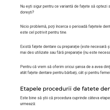
Nu ești sigur pentru ce variantă de fațete să optezi s
dorești?
Nicio problemă, poți încerca o perioadă fațetele denta
este cel potrivit pentru tine.
Există fațete dentare cu preparație (este necesară șle
mai des utilizate sau fără preparație (nu este necesar
Pentru că vrem să oferim oricui șansa de a avea dinți 
atât fațete dentare pentru bărbați, cât și pentru femei
Etapele procedurii de fatete de
Este bine să știi că procedura cuprinde câteva etape
urmează: