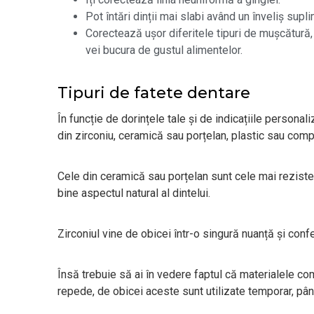
Pot întări dinții mai slabi având un înveliș supli
Corectează ușor diferitele tipuri de mușcătură,
vei bucura de gustul alimentelor.
Tipuri de fatete dentare
În funcție de dorințele tale și de indicațiile persona
din zirconiu, ceramică sau porțelan, plastic sau comp
Cele din ceramică sau porțelan sunt cele mai reziste
bine aspectul natural al dintelui.
Zirconiul vine de obicei într-o singură nuanță și con
Însă trebuie să ai în vedere faptul că materialele c
repede, de obicei aceste sunt utilizate temporar, pân