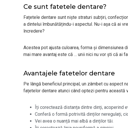
Ce sunt fatetele dentare?
Fațetele dentare sunt niște straturi subțiri, confecțio
a dintelui îmbunătățindu-i aspectul. Nu-i așa că ai vr
încredere?
Acestea pot ajusta culoarea, forma și dimensiunea din
mai mare avantaj este că … unii nici nu vor ști că ai fa
Avantajele fatetelor dentare
Pe lângă beneficiul principal, un zâmbet cu aspect natu
fațetelor dentare atunci când optezi pentru această v
Îți corectează distanța dintre dinți, acoperind e
Conferă o formă potrivită dinților neregulați, ciob
Vei avea o nuanță mai albă a dinților tăi.
Îți corectează linia neuniformă a gingiei.