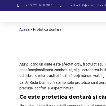
+40 771 648 386
contact[@]drradudumit
Acasa
-
Protetica dentara
Atunci când un dinte este afectat grav, fracturat sau l
doar funcționalitatea zâmbetului, ci și încrederea în 
echilibrul danturii, astfel încât să poți mânca, vorbi ș
La Dr. Radu Dumitru, tratamentele protetice sunt pers
precizie, confort și aspect natural.
Ce este protetica dentară și câ
Protetica dentară reprezintă ramura stomatologiei car