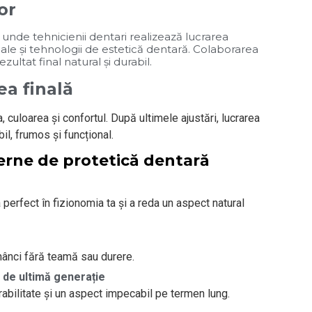
or
nde tehnicienii dentari realizează lucrarea
le și tehnologii de estetică dentară. Colaborarea
ultat final natural și durabil.
ea finală
a, culoarea și confortul. După ultimele ajustări, lucrarea
bil, frumos și funcțional.
rne de protetică dentară
a perfect în fizionomia ta și a reda un aspect natural
ănânci fără teamă sau durere.
 de ultimă generație
rabilitate și un aspect impecabil pe termen lung.