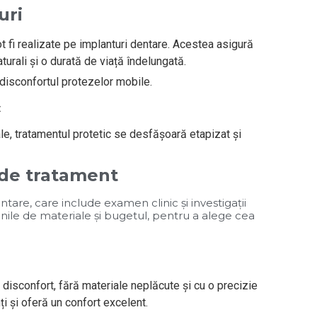
uri
pot fi realizate pe implanturi dentare. Acestea asigură
aturali și o durată de viață îndelungată.
ră disconfortul protezelor mobile.
c
ale, tratamentul protetic se desfășoară etapizat și
l de tratament
entare, care include examen clinic și investigații
iunile de materiale și bugetul, pentru a alege cea
disconfort, fără materiale neplăcute și cu o precizie
ți și oferă un confort excelent.