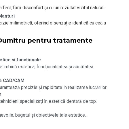
rfect, fără disconfort și cu un rezultat vizibil natural.
lanturi
ecizie milimetrică, oferind o senzație identică cu cea a
u Dumitru pentru tratamente
etice și funcționale
e îmbină estetica, funcționalitatea și sănătatea
ală CAD/CAM
antează precizie și rapiditate în realizarea lucrărilor.
m
tehnicieni specializați în estetică dentară de top.
evoile, bugetul și obiectivele tale estetice.