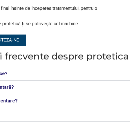
 final înainte de începerea tratamentului, pentru o
 protetică ți se potrivește cel mai bine.
CTEZĂ-NE
i frecvente despre protetic
ice?
ntară?
dentare?