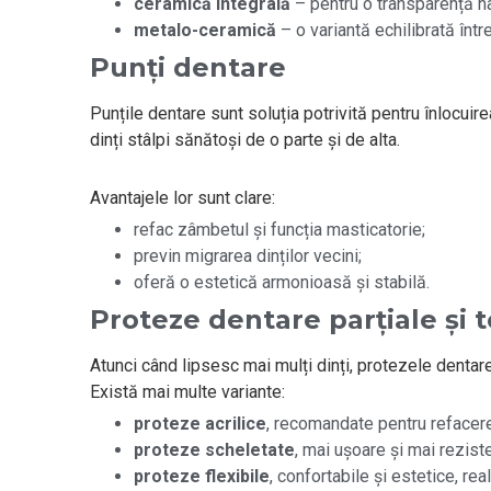
ceramică integrală
– pentru o transparență nat
metalo-ceramică
– o variantă echilibrată între
Punți dentare
Punțile dentare sunt soluția potrivită pentru înlocuire
dinți stâlpi sănătoși de o parte și de alta.
Avantajele lor sunt clare:
refac zâmbetul și funcția masticatorie;
previn migrarea dinților vecini;
oferă o estetică armonioasă și stabilă.
Proteze dentare parțiale și t
Atunci când lipsesc mai mulți dinți, protezele dentar
Există mai multe variante:
proteze acrilice
, recomandate pentru refacere
proteze scheletate
, mai ușoare și mai reziste
proteze flexibile
, confortabile și estetice, re