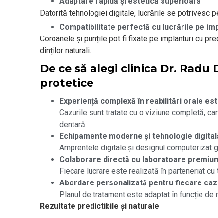
Adaptare rapidă și estetică superioară
Datorită tehnologiei digitale, lucrările se potrivesc pe
Compatibilitate perfectă cu lucrările pe imp
Coroanele și punțile pot fi fixate pe implanturi cu pr
dinților naturali.
De ce să alegi clinica Dr. Rad
protetice
Experiență complexă în reabilitări orale est
Cazurile sunt tratate cu o viziune completă, car
dentară.
Echipamente moderne și tehnologie digit
Amprentele digitale și designul computerizat gar
Colaborare directă cu laboratoare premiu
Fiecare lucrare este realizată în parteneriat cu 
Abordare personalizată pentru fiecare caz
Planul de tratament este adaptat în funcție de n
Rezultate predictibile și naturale