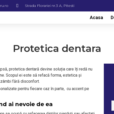
ru.ro
Strada Florariei nr.3 A, Pitesti
Acasa
D
Protetica dentara
ipsă, protetica dentară devine soluția care îți redă nu
tine. Scopul ei este să refacă forma, estetica și
i zâmbi fără disconfort.
onalizate pentru fiecare caz în parte, cu accent pe
nd ai nevoie de ea
e se ocupă cu refacerea dinților pierduți sau afectați