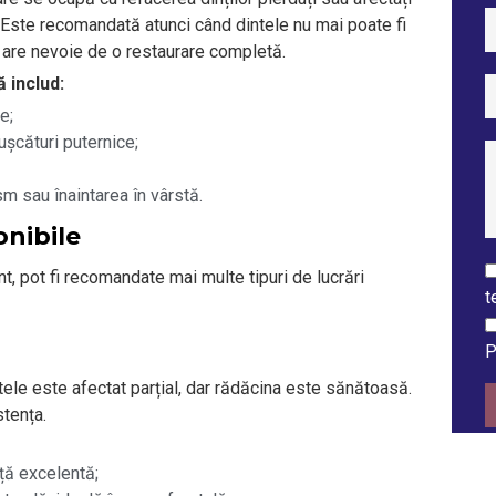
i. Este recomandată atunci când dintele nu mai poate fi
i are nevoie de o restaurare completă.
ă includ:
e;
șcături puternice;
m sau înaintarea în vârstă.
onibile
ent, pot fi recomandate mai multe tipuri de lucrări
t
P
le este afectat parțial, dar rădăcina este sănătoasă.
stența.
ță excelentă;