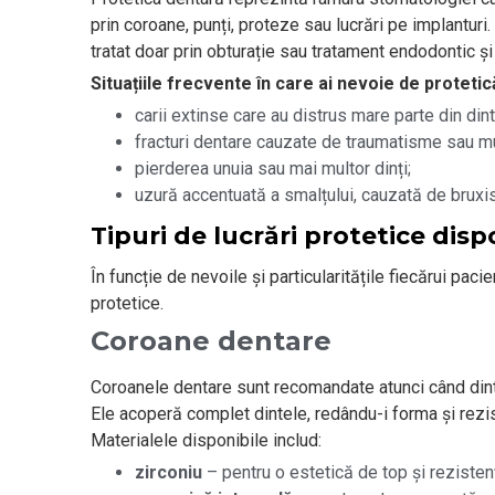
prin coroane, punți, proteze sau lucrări pe implantur
tratat doar prin obturație sau tratament endodontic ș
Situațiile frecvente în care ai nevoie de protetic
carii extinse care au distrus mare parte din dint
fracturi dentare cauzate de traumatisme sau mu
pierderea unuia sau mai multor dinți;
uzură accentuată a smalțului, cauzată de bruxis
Tipuri de lucrări protetice disp
În funcție de nevoile și particularitățile fiecărui paci
protetice.
Coroane dentare
Coroanele dentare sunt recomandate atunci când dinte
Ele acoperă complet dintele, redându-i forma și rezi
Materialele disponibile includ:
zirconiu
– pentru o estetică de top și rezisten