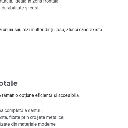
urală, ideală în zona frontală;
 durabilitate și cost.
a unuia sau mai multor dinți lipsă, atunci când există
otale
e rămân o opțiune eficientă și accesibilă.
a completă a danturii;
nte, fixate prin croșete metalice;
alizate din materiale moderne.