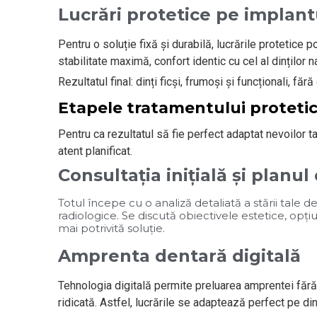
Lucrări protetice pe implant
Pentru o soluție fixă și durabilă, lucrările protetice 
stabilitate maximă, confort identic cu cel al dinților n
Rezultatul final: dinți ficși, frumoși și funcționali, fă
Etapele tratamentului proteti
Pentru ca rezultatul să fie perfect adaptat nevoilor t
atent planificat.
Consultația inițială și planu
Totul începe cu o analiză detaliată a stării tale d
radiologice. Se discută obiectivele estetice, opț
mai potrivită soluție.
Amprenta dentară digitală
Tehnologia digitală permite preluarea amprentei fără 
ridicată. Astfel, lucrările se adaptează perfect pe din